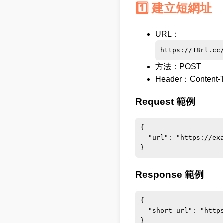
1️⃣ 建立短網址
URL：
https://18rl.cc
方法：POST
Header：Content-Ty
Request 範例
{

  "url": "https://example.com"

}
Response 範例
{

  "short_url": "https://18rl.cc/abc123"

}