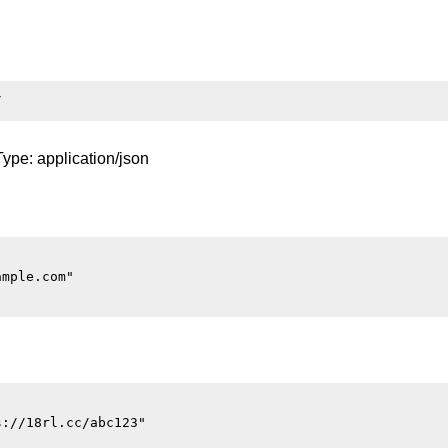
/
pe: application/json