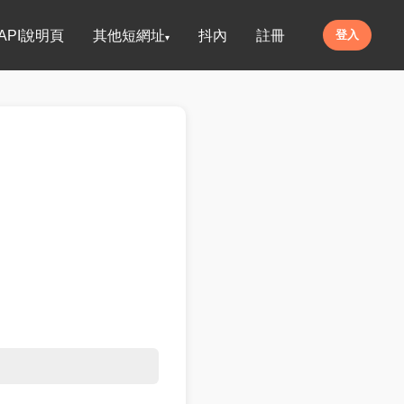
API說明頁
其他短網址
抖內
註冊
登入
▾