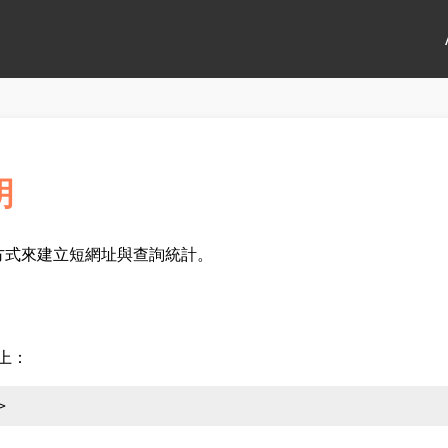
明
 請求方式來建立短網址與查詢統計。
加上：
>